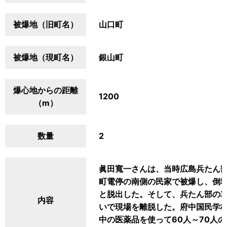
被爆地（旧町名）
山口町
被爆地（現町名）
銀山町
爆心地からの距離
1200
（m）
数量
2
眞田寬一さんは、当時広島兵たん
町電停の南側の民家で被爆し、倒
と脱出した。そして、兵たん部の車
内容
いで現場を離脱した。府中国民学校
中の医薬品を使って60人～70人