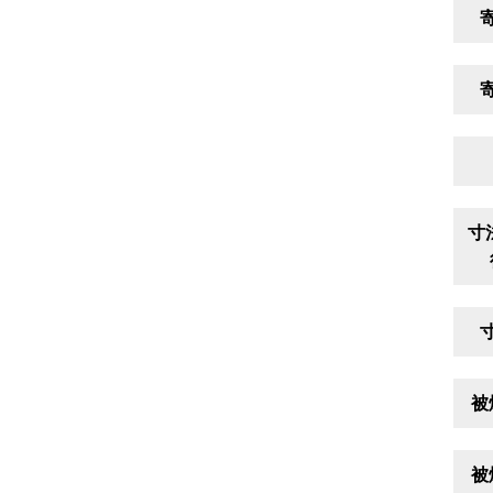
寸
被
被