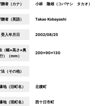
寄贈者（カナ）
小林 隆雄（コバヤシ タカオ）
寄贈者（英語）
Takao Kobayashi
受入年月日
2002/08/25
法（幅×高さ×奥
200×90×130
行）（mm）
寸法（その他）
爆地（旧町名）
北榎町
爆地（現町名）
西十日市町