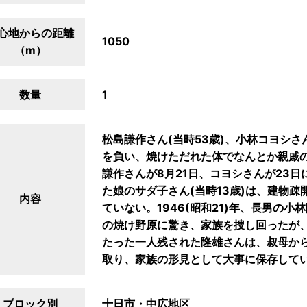
心地からの距離
1050
（m）
数量
1
松島謙作さん(当時53歳)、小林コヨシさ
を負い、焼けただれた体でなんとか親戚
謙作さんが8月21日、コヨシさんが23
た娘のサダ子さん(当時13歳)は、建物
内容
ていない。1946(昭和21)年、長男の小
の焼け野原に驚き、家族を捜し回ったが
たった一人残された隆雄さんは、叔母か
取り、家族の形見として大事に保存して
ブロック別
十日市・中広地区