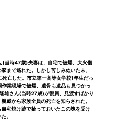
ん(当時47歳)夫妻は、自宅で被爆、大火傷
の家まで逃れた。しかし苦しみぬいた末、
日に死亡した。市立第一高等女学校1年生だっ
疎開作業現場で被爆、遺骨も遺品も見つかっ
林隆雄さん(当時27歳)が復員、見渡すばかり
、親戚から家族全員の死亡を知らされた。
ら自宅焼け跡で拾っておいたこの塊を受け
いた。