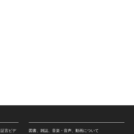
者証言ビデ
図書、雑誌、音楽・音声、動画について