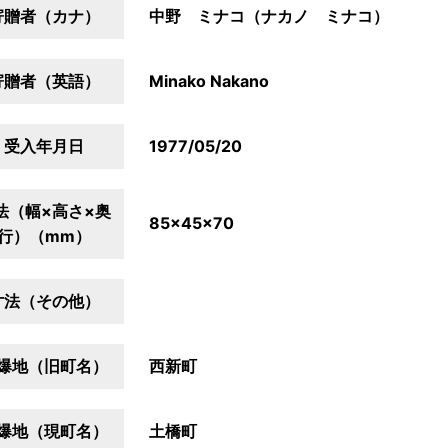
寄贈者（カナ）
中野 ミナコ（ナカノ ミナコ）
寄贈者（英語）
Minako Nakano
受入年月日
1977/05/20
法（幅×高さ×奥
85×45×70
行）（mm）
寸法（その他）
爆地（旧町名）
西新町
爆地（現町名）
土橋町