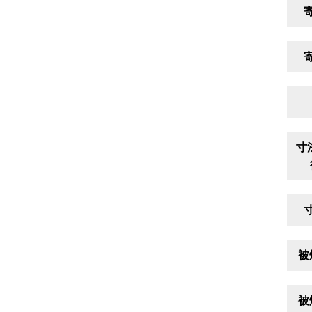
寸
被
被