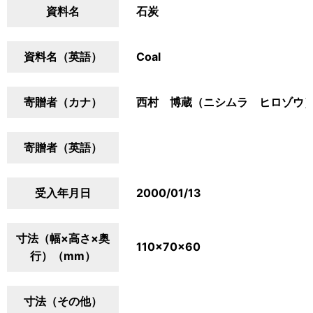
資料名
石炭
資料名（英語）
Coal
寄贈者（カナ）
西村 博蔵（ニシムラ ヒロゾウ
寄贈者（英語）
受入年月日
2000/01/13
寸法（幅×高さ×奥
110×70×60
行）（mm）
寸法（その他）