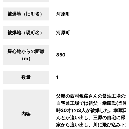
被爆地（旧町名）
河原町
被爆地（現町名）
河原町
爆心地からの距離
850
（m）
数量
1
父親の西村敏蔵さんの醤油工場の
自宅兼工場では祖父・幸蔵氏(当時5
時20才)の3人が被爆した。幸蔵
内容
んとか這い出し、三原の自宅に帰っ
家から這い出し、川に飛び込み下