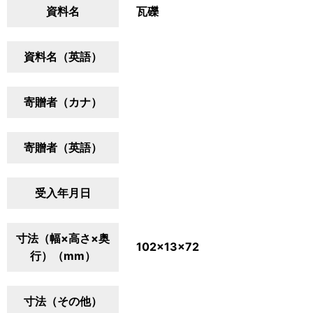
資料名
瓦礫
資料名（英語）
寄贈者（カナ）
寄贈者（英語）
受入年月日
寸法（幅×高さ×奥
102×13×72
行）（mm）
寸法（その他）