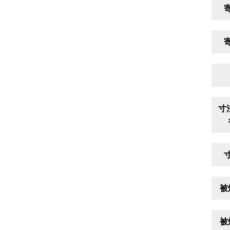
寸
被
被