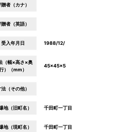
寄贈者（カナ）
寄贈者（英語）
受入年月日
1988/12/
法（幅×高さ×奥
45×45×5
行）（mm）
寸法（その他）
爆地（旧町名）
千田町一丁目
爆地（現町名）
千田町一丁目