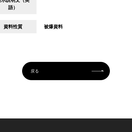
展示説明文（英
語）
資料性質
被爆資料
戻る