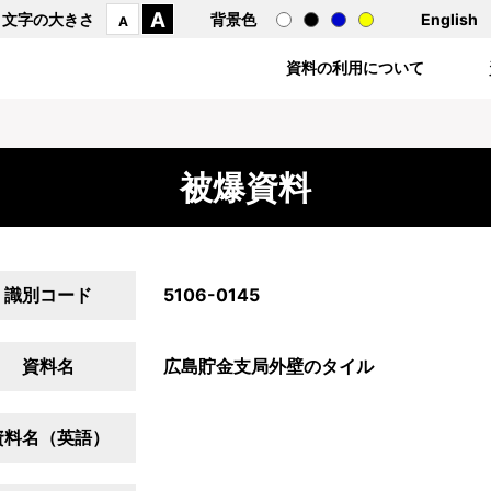
A
文字の大きさ
背景色
English
A
資料の利用について
被爆資料
識別コード
5106-0145
資料名
広島貯金支局外壁のタイル
資料名（英語）