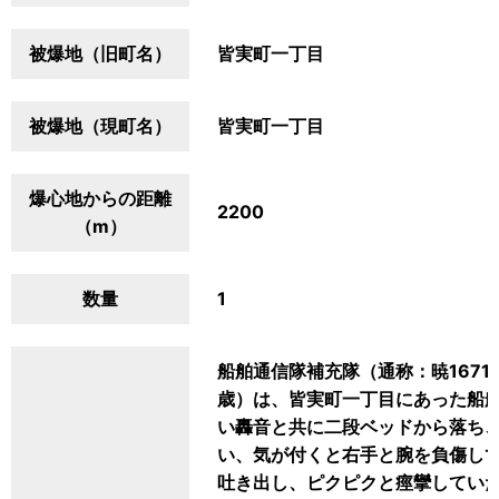
被爆地（旧町名）
皆実町一丁目
被爆地（現町名）
皆実町一丁目
爆心地からの距離
2200
（m）
数量
1
船舶通信隊補充隊（通称：暁1671
歳）は、皆実町一丁目にあった船
い轟音と共に二段ベッドから落ち
い、気が付くと右手と腕を負傷し
吐き出し、ピクピクと痙攣してい