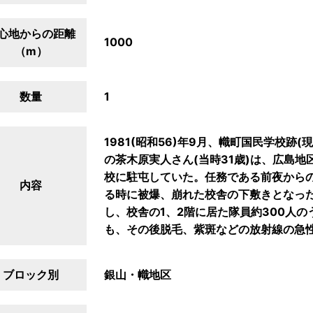
心地からの距離
1000
（m）
数量
1
1981(昭和56)年9月、幟町国民学校
の茶木原実人さん(当時31歳)は、広島
校に駐屯していた。任務である前夜から
内容
る時に被爆、崩れた校舎の下敷きとなっ
し、校舎の1、2階に居た隊員約300人
も、その後脱毛、紫斑などの放射線の急
ブロック別
銀山・幟地区