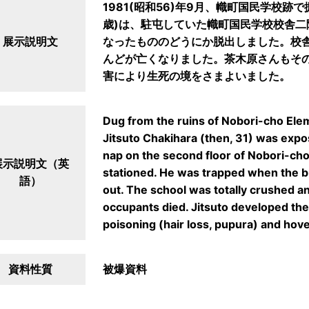
1981(昭和56)年9月、幟町国民学校跡
歳)は、駐屯していた幟町国民学校校舎
展示説明文
なったもののどうにか脱出しました。校舎
んどが亡くなりました。茶木原さんもそ
害により生死の境をさまよいました。
Dug from the ruins of Nobori-cho Ele
Jitsuto Chakihara (then, 31) was expo
nap on the second floor of Nobori-c
展示説明文（英
stationed. He was trapped when the bu
語）
out. The school was totally crushed an
occupants died. Jitsuto developed th
poisoning (hair loss, pupura) and hov
資料性質
被爆資料