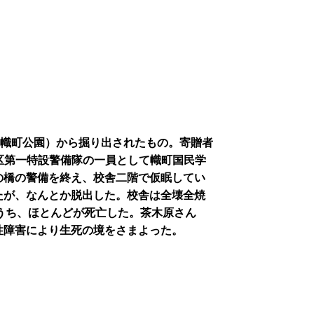
跡(現幟町公園）から掘り出されたもの。寄贈者
地区第一特設警備隊の一員として幟町国民学
の橋の警備を終え、校舎二階で仮眠してい
たが、なんとか脱出した。校舎は全壊全焼
のうち、ほとんどが死亡した。茶木原さん
性障害により生死の境をさまよった。