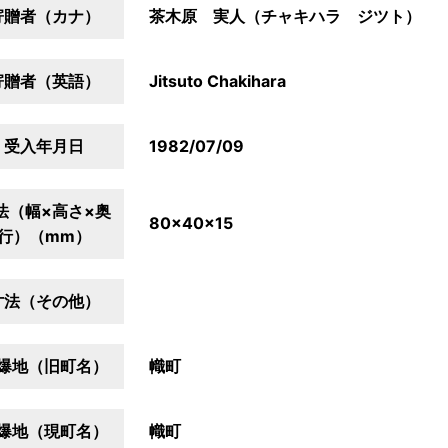
寄贈者（カナ）
茶木原 実人（チャキハラ ジツト）
寄贈者（英語）
Jitsuto Chakihara
受入年月日
1982/07/09
法（幅×高さ×奥
80×40×15
行）（mm）
寸法（その他）
爆地（旧町名）
幟町
爆地（現町名）
幟町