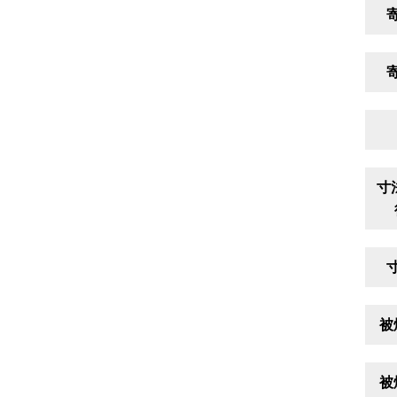
寸
被
被