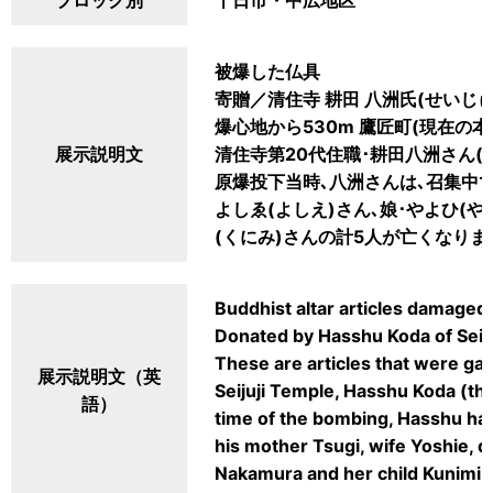
ブロック別
十日市・中広地区
被爆した仏具
寄贈／清住寺 耕田 八洲氏(せいじゅ
爆心地から530m 鷹匠町(現在の
展示説明文
清住寺第20代住職･耕田八洲さん(
原爆投下当時､八洲さんは､召集中で
よしゑ(よしえ)さん､娘･やよひ(や
(くにみ)さんの計5人が亡くなりま
Buddhist altar articles damaged
Donated by Hasshu Koda of Seij
These are articles that were gat
展示説明文（英
Seijuji Temple, Hasshu Koda (the
語）
time of the bombing, Hasshu ha
his mother Tsugi, wife Yoshie, 
Nakamura and her child Kunimi w