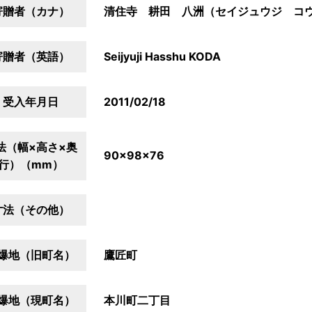
寄贈者（カナ）
清住寺 耕田 八洲（セイジュウジ コ
寄贈者（英語）
Seijyuji Hasshu KODA
受入年月日
2011/02/18
法（幅×高さ×奥
90×98×76
行）（mm）
寸法（その他）
爆地（旧町名）
鷹匠町
爆地（現町名）
本川町二丁目