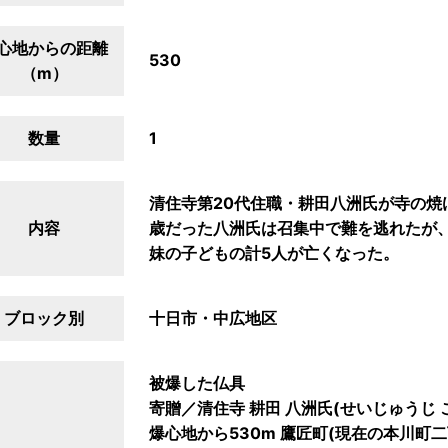
心地からの距離
530
（m）
数量
1
清住寺第20代住職・耕田八洲氏が寺の焼
内容
歳だった八洲氏は召集中で難を逃れたが
妹の子どもの計5人が亡くなった。
ブロック別
十日市・中広地区
被爆した仏具
寄贈／清住寺 耕田 八洲氏(せいじゅうじ 
爆心地から530m 鷹匠町(現在の本川町二