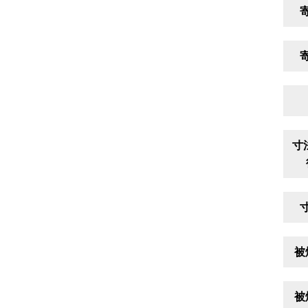
寸
被
被