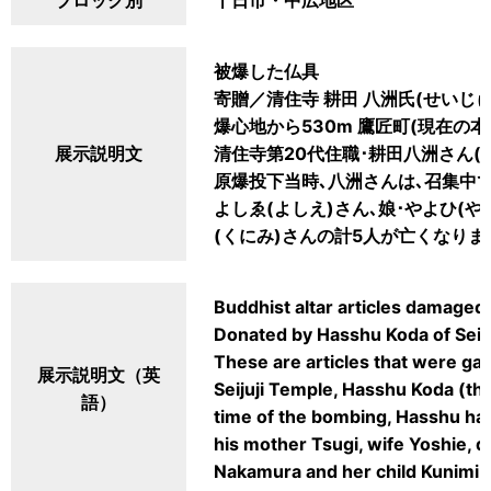
ブロック別
十日市・中広地区
被爆した仏具
寄贈／清住寺 耕田 八洲氏(せいじゅ
爆心地から530m 鷹匠町(現在の
展示説明文
清住寺第20代住職･耕田八洲さん(
原爆投下当時､八洲さんは､召集中で
よしゑ(よしえ)さん､娘･やよひ(や
(くにみ)さんの計5人が亡くなりま
Buddhist altar articles damaged
Donated by Hasshu Koda of Seij
These are articles that were gat
展示説明文（英
Seijuji Temple, Hasshu Koda (the
語）
time of the bombing, Hasshu ha
his mother Tsugi, wife Yoshie, 
Nakamura and her child Kunimi w