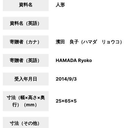
資料名
人形
資料名（英語）
寄贈者（カナ）
濱田 良子（ハマダ リョウコ）
寄贈者（英語）
HAMADA Ryoko
受入年月日
2014/9/3
寸法（幅×高さ×奥
25×65×5
行）（mm）
寸法（その他）