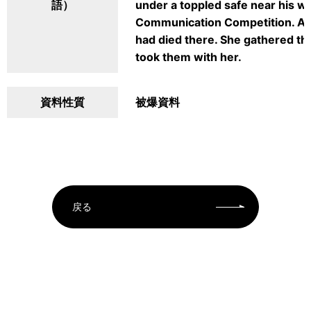
語）
under a toppled safe near his wor
Communication Competition. As 
had died there. She gathered t
took them with her.
資料性質
被爆資料
戻る