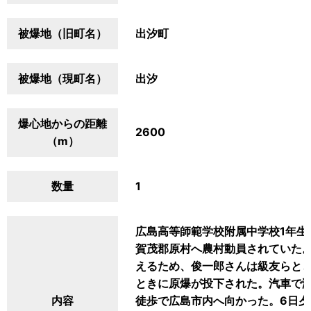
被爆地（旧町名）
出汐町
被爆地（現町名）
出汐
爆心地からの距離
2600
（m）
数量
1
広島高等師範学校附属中学校1年生
賀茂郡原村へ農村動員されていた。
えるため、俊一郎さんは級友らと
ときに原爆が投下された。汽車で
内容
徒歩で広島市内へ向かった。6日