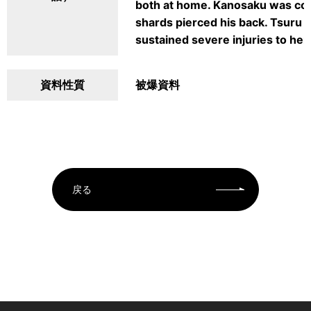
both at home. Kanosaku was cov
shards pierced his back. Tsuru w
sustained severe injuries to her
資料性質
被爆資料
戻る