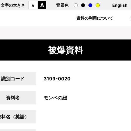
A
文字の大きさ
背景色
English
A
資料の利用について
被爆資料
識別コード
3199-0020
資料名
モンペの紐
資料名（英語）