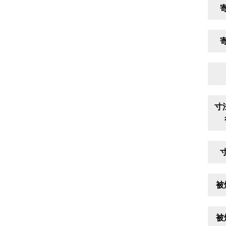
寸
被
被