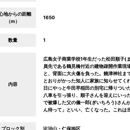
心地からの距離
1650
（m）
数量
1
広島女子商業学校1年生だった松田順子(ま
員先である鶴見橋付近の建物疎開作業現
と、背面に大火傷を負った。饒津神社ま
とおりがかった知人に家族に知らせてく
内容
日にやっと牛田早稲田の別宅に帰りついた
八車を引っ張り、順子さんを迎えにいっ
で被爆した父の儀一郎(ぎいちろう)さん
ん待って」といい、亡くなった。これは
ブロック別
比治山・仁保地区