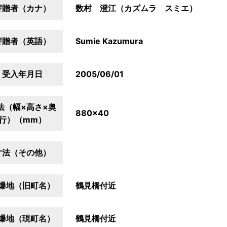
寄贈者（カナ）
数村 澄江（カズムラ スミエ）
寄贈者（英語）
Sumie Kazumura
受入年月日
2005/06/01
法（幅×高さ×奥
880×40
行）（mm）
寸法（その他）
爆地（旧町名）
鶴見橋付近
爆地（現町名）
鶴見橋付近