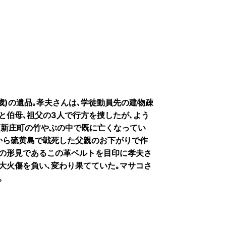
歳)の遺品｡孝夫さんは､学徒動員先の建物疎
と伯母､祖父の3人で行方を捜したが､よう
頃新庄町の竹やぶの中で既に亡くなってい
から硫黄島で戦死した父親のお下がりで作
父の形見であるこの革ベルトを目印に孝夫さ
大火傷を負い､変わり果てていた｡マサコさ
｡