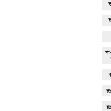
寸
被
被