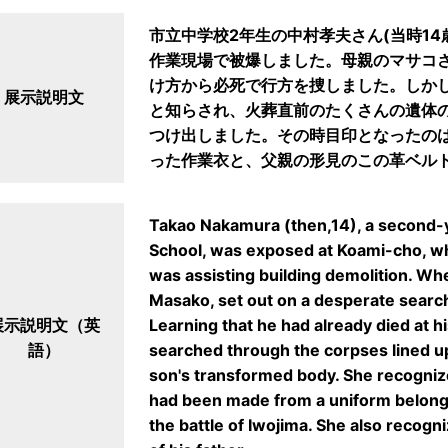
市立中学校2年生の中村孝夫さん(当時1
作業現場で被爆しました。母親のマサコ
け方から必死で行方を捜しました。しか
展示説明文
と知らされ、火葬直前のたくさんの遺体
つけ出しました。その時目印となったの
った作業衣と、父親の形見のこの革ベル
Takao Nakamura (then,14), a second-y
School, was exposed at Koami-cho, wh
was assisting building demolition. Wh
Masako, set out on a desperate search
展示説明文（英
Learning that he had already died at h
語）
searched through the corpses lined up
son's transformed body. She recogniz
had been made from a uniform belongi
the battle of Iwojima. She also recogn