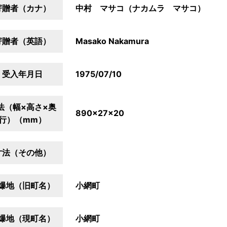
寄贈者（カナ）
中村 マサコ（ナカムラ マサコ）
寄贈者（英語）
Masako Nakamura
受入年月日
1975/07/10
法（幅×高さ×奥
890×27×20
行）（mm）
寸法（その他）
爆地（旧町名）
小網町
爆地（現町名）
小網町