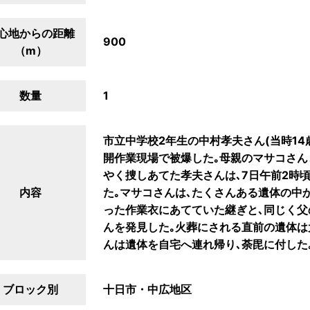
心地からの距離
900
（m）
数量
1
市立中学校2年生の中村孝夫さん(当時14
開作業現場で被爆した｡母親のマサコさん
やく捜しあてた孝夫さんは､7日午前2時
内容
た｡マサコさんは､たくさんある遺体の中
った作業衣にあてていた継ぎと､同じく
んを発見した｡火葬にされる直前の遺体は
んは遺体を自宅へ連れ帰り､荼毘に付した
ブロック別
十日市・中広地区