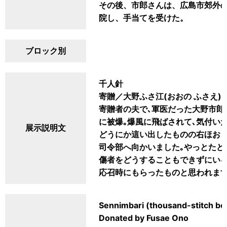
その後、市郎さんは、広島市郊外
院し、手当てを受けた。
ブロック別
千人針
寄贈／大野ふさ江(おおの ふさえ)
寄贈者の夫で､軍医だった大野市郎(
に被爆｡爆風に飛ばされて､気付い
展示説明文
どうにか這い出したものの右ほおと
司令部へ向かいました｡やっとたど
傷者をどうすることもできずにいる
応召時にもらったものと思われます
Sennimbari (thousand-stitch bel
Donated by Fusae Ono