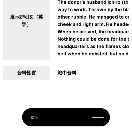
The donor’s husband Ichiro (then
way to work. Thrown by the blas
展示説明文（英
other rubble. He managed to cra
語）
cheek and right arm. He headed
When he arrived, the headquarte
Nothing could be done for the c
headquarters as the flames closed
belt when he enlisted, but no de
資料性質
戦中資料
戻る