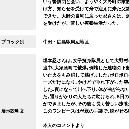
いう警防団と会い、ようやく大野町の家
け方、知らせを受けて舟で迎えに来た父
できた。大野の自宅に戻った忍さんは、
を受けたが、苦しい療養生活だった。
ブロック別
牛田・広島駅周辺地区
堀本忍さんは､女子挺身隊員として大野村
途中､大須賀町で被爆｡倒壊した建物の下
いた火をもみ消して逃げました｡ボロボロ
ーズだけになり､やけどで垂れ下がった
した｡夜になって川へ下り､体が曲がらな
た｡通りがかりの人たちに助けられ､8日
ができましたが､その後も長く苦しい療養
展示説明文
このワンピースは母親の手製で､脱がせる
本人のコメントより