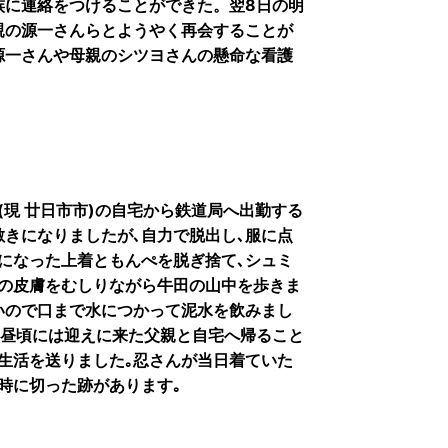
族に連絡をつけることができた。翌8日の明
親の源一さんらとようやく再会することが
源一さんや母親のシツヨさんの懸命な看護
(現 廿日市市)の自宅から鉄道局へ出勤する
敷きになりましたが､自力で脱出し､服に点
になった上着ともんぺを脱ぎ捨て､シュミ
腕の皮膚をむしりながら牛田の山中を歩きま
いので口まで水につかって泥水を飲みまし
の昼頃には迎えに来た父親と自宅へ帰ること
生活を送りました｡忍さんが当日着ていた
時に切った跡があります｡