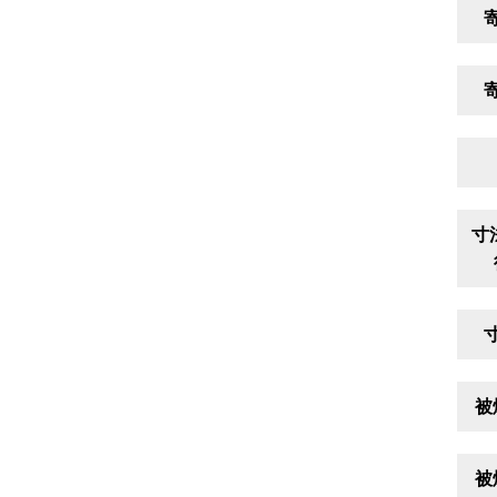
寸
被
被