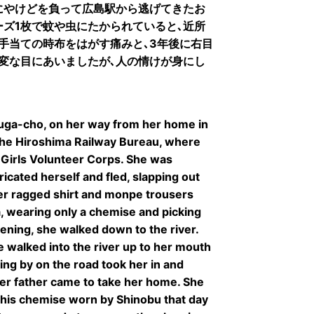
にやけどを負って広島駅から逃げてきたお
ーズ1枚で蚊や虫にたかられていると､近所
手当ての時布をはがす痛みと､3年後に右目
変な目にあいましたが､人の情けが身にし
ga-cho, on her way from her home in
the Hiroshima Railway Bureau, where
Girls Volunteer Corps. She was
ricated herself and fled, slapping out
her ragged shirt and monpe trousers
, wearing only a chemise and picking
vening, she walked down to the river.
 walked into the river up to her mouth
ing by on the road took her in and
her father came to take her home. She
This chemise worn by Shinobu that day