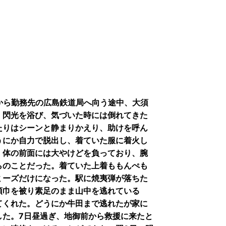
宅から勤務先の広島鉄道局へ向う途中、大須
、閃光を浴び、気づいた時には倒れてきた
たりはシーンと静まりかえり、助けを呼ん
うにか自力で脱出し、着ていた服に着火し
。体の前面には大やけどを負っており、腕
らのことだった。着ていた上着ももんぺも
ミーズだけになった。駅に焼夷弾が落ちた
頭巾を被り素足のまま山中を逃れている
てくれた。どうにか牛田まで逃れたが家に
した。7日昼過ぎ、地御前から救援に来たと