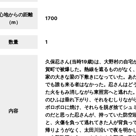
心地からの距離
1700
（m）
数量
1
久保忍さん(当時19歳)は、大野村の自
賀町で被爆した。熱線を遮るものがなく
家の大きな梁の下敷きになっていた。あ
でも誰も来る者はなかった。忍さんはど
た火をもみ消しながら東照宮へと逃れた
のひふは垂れ下がり、それをむしりなが
ボロボロに焼け、それらを脱ぎ捨てシュ
内容
のだと思った忍さんが、持っていた防空
と、火傷を負って逃れてきた人が背負っ
帰りようがなく、太田川沿いで夜を明か