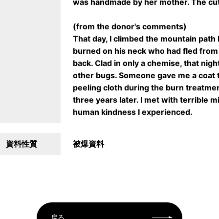
was handmade by her mother. The cu
(from the donor's comments)
That day, I climbed the mountain pat
burned on his neck who had fled from 
back. Clad in only a chemise, that nig
other bugs. Someone gave me a coat to
peeling cloth during the burn treatme
three years later. I met with terrible 
human kindness I experienced.
資料性質
被爆資料
戻る