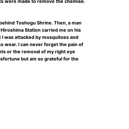
ts were made to remove the chemise.
h behind Toshogu Shrine. Then, a man
Hiroshima Station carried me on his
ht I was attacked by mosquitoes and
 wear. I can never forget the pain of
nts or the removal of my right eye
misfortune but am so grateful for the