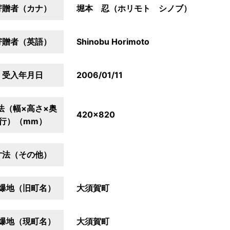
寄贈者（カナ）
堀本 忍（ホリモト シノブ）
寄贈者（英語）
Shinobu Horimoto
受入年月日
2006/01/11
法（幅×高さ×奥
420×820
行）（mm）
寸法（その他）
爆地（旧町名）
大須賀町
爆地（現町名）
大須賀町