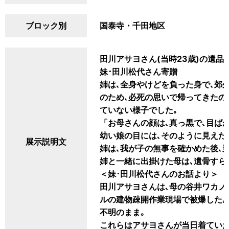
ブロック別
国泰寺・千田地区
田川アサヨさん(当時23歳)の遺品
妹･田川松代さん寄贈
姉は､全身やけどを負った身で､郊
のため､必死の思いで帰ってきたの
ていない様子でした｡
「お母さんの顔は､真っ黒で､目ば
幼い娘の目には､そのように見えた
展示説明文
姉は､我が子の無事を確かめた後､
姉と一緒に出掛けた母は､遺骨すら
＜妹･田川松代さんのお話より＞
田川アサヨさんは､母の谷井ワカノさ
ルの建物疎開作業現場で被爆した｡
不明のまま｡
これらはアサヨさんが当日着ていた