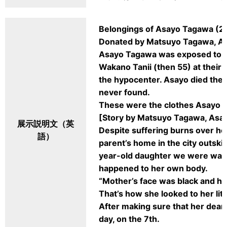
Belongings of Asayo Tagawa (23
Donated by Matsuyo Tagawa, As
Asayo Tagawa was exposed to t
Wakano Tanii (then 55) at their
the hypocenter. Asayo died the
never found.
These were the clothes Asayo w
[Story by Matsuyo Tagawa, Asay
展示説明文（英
Despite suffering burns over her
語）
parent’s home in the city outski
year-old daughter we were watch
happened to her own body.
“Mother’s face was black and he
That’s how she looked to her litt
After making sure that her dear
day, on the 7th.