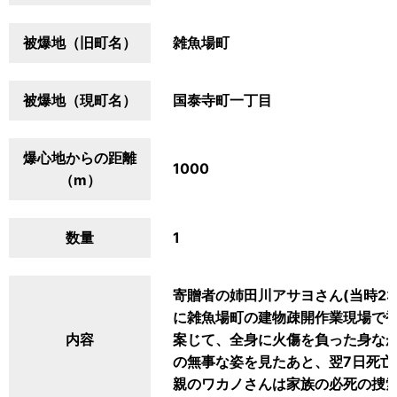
被爆地（旧町名）
雑魚場町
被爆地（現町名）
国泰寺町一丁目
爆心地からの距離
1000
（m）
数量
1
寄贈者の姉田川アサヨさん(当時23
に雑魚場町の建物疎開作業現場で被
内容
案じて、全身に火傷を負った身な
の無事な姿を見たあと、翌7日死
親のワカノさんは家族の必死の捜