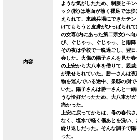
ような気がしたため、制服とモン
ック(靴)は地面が熱く裸足では歩
えられて、東練兵場にできたテン
けてもらうと皮膚がひっぱられて
の女専(内にあった第二県女)へ向
び、ぐじゃっ、ぐじゃっ、と雨降
その夜は学校で一晩過ごし、翌日
会した。火傷の陽子さんを見た春
内容
の上安から大八車を借りて、親戚
が乗せられていた。勝一さんは夜
物を運んでいる途中、泉邸の側で
いた。陽子さんは勝一さんと一緒
うな恰好だったため、大八車がガ
痛かった。
上安に戻ってからは、母の春代さ
なく、塩水で軽く傷あとを洗い、
繰り返しだった。そんな調子で陽
った。