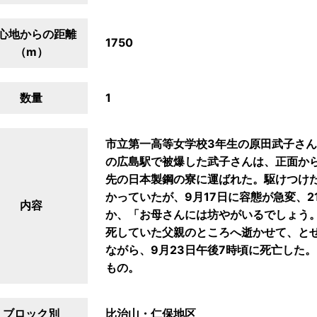
心地からの距離
1750
（m）
数量
1
市立第一高等女学校3年生の原田武子さん(
の広島駅で被爆した武子さんは、正面か
先の日本製鋼の寮に運ばれた。駆けつけ
かっていたが、9月17日に容態が急変、
内容
か、「お母さんには坊やがいるでしょう
死していた父親のところへ逝かせて、と
ながら、9月23日午後7時頃に死亡した
もの。
ブロック別
比治山・仁保地区