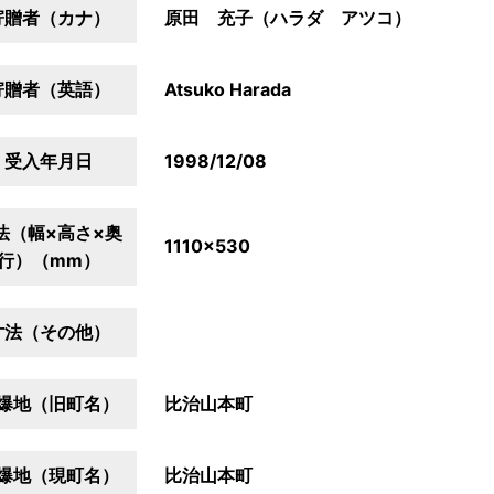
寄贈者（カナ）
原田 充子（ハラダ アツコ）
寄贈者（英語）
Atsuko Harada
受入年月日
1998/12/08
法（幅×高さ×奥
1110×530
行）（mm）
寸法（その他）
爆地（旧町名）
比治山本町
爆地（現町名）
比治山本町