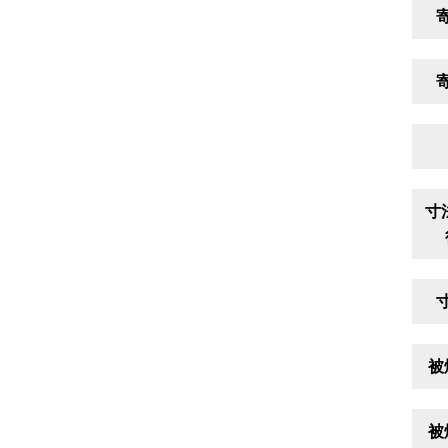
寸
被
被