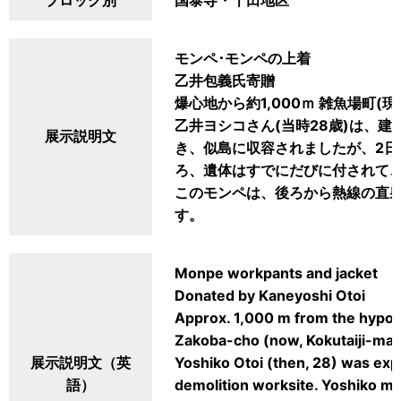
ブロック別
国泰寺・千田地区
モンペ･モンペの上着
乙井包義氏寄贈
爆心地から約1,000ｍ 雑魚場町(
乙井ヨシコさん(当時28歳)は、
展示説明文
き、似島に収容されましたが、2
ろ、遺体はすでにだびに付されて
このモンペは、後ろから熱線の直
す。
Monpe workpants and jacket
Donated by Kaneyoshi Otoi
Approx. 1,000 m from the hypoc
Zakoba-cho (now, Kokutaiji-mac
展示説明文（英
Yoshiko Otoi (then, 28) was exp
語）
demolition worksite. Yoshiko m