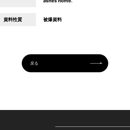
ashes home.
資料性質
被爆資料
戻る