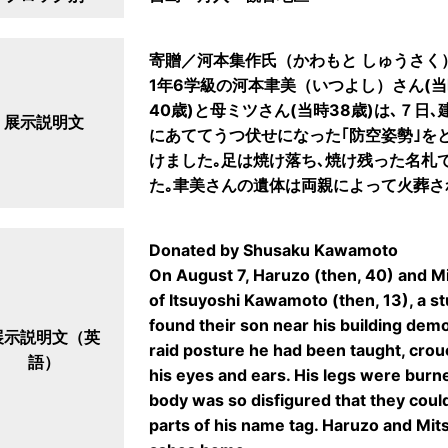
寄贈／河本集作氏（かわもと しゅうさく
1年6学級の河本聿美（いつよし）さん(当
40歳)と母ミツさん(当時38歳)は､７
展示説明文
にあててうつ伏せになった｢防空姿勢｣を
けました｡足は焼け落ち､焼け残った名札
た｡聿美さんの遺体は両親によって火葬さ
Donated by Shusaku Kawamoto
On August 7, Haruzo (then, 40) and Mi
of Itsuyoshi Kawamoto (then, 13), a st
found their son near his building demol
展示説明文（英
raid posture he had been taught, cro
語）
his eyes and ears. His legs were burn
body was so disfigured that they cou
parts of his name tag. Haruzo and Mit