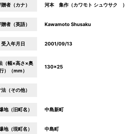
寄贈者（カナ）
河本 集作（カワモト シュウサク ）
寄贈者（英語）
Kawamoto Shusaku
受入年月日
2001/09/13
法（幅×高さ×奥
130×25
行）（mm）
寸法（その他）
爆地（旧町名）
中島新町
爆地（現町名）
中島町