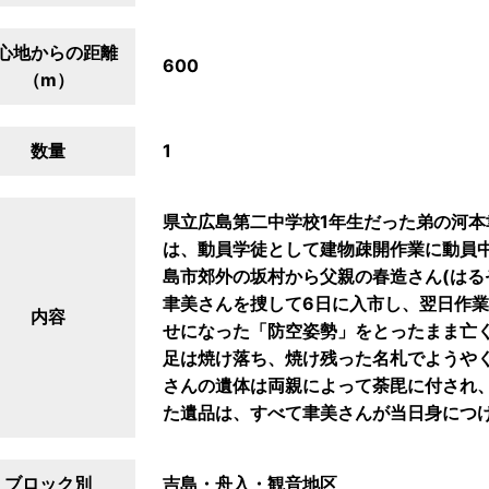
心地からの距離
600
（m）
数量
1
県立広島第二中学校1年生だった弟の河本
は、動員学徒として建物疎開作業に動員
島市郊外の坂村から父親の春造さん(はるぞ
聿美さんを捜して6日に入市し、翌日作
内容
せになった「防空姿勢」をとったまま亡
足は焼け落ち、焼け残った名札でようや
さんの遺体は両親によって荼毘に付され
た遺品は、すべて聿美さんが当日身につ
ブロック別
吉島・舟入・観音地区