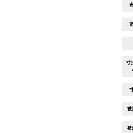
寸
被
被