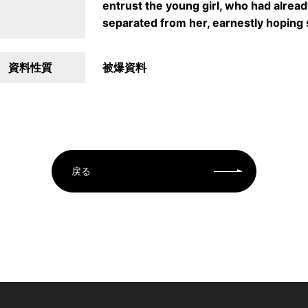
entrust the young girl, who had alrea
separated from her, earnestly hoping
資料性質
被爆資料
戻る