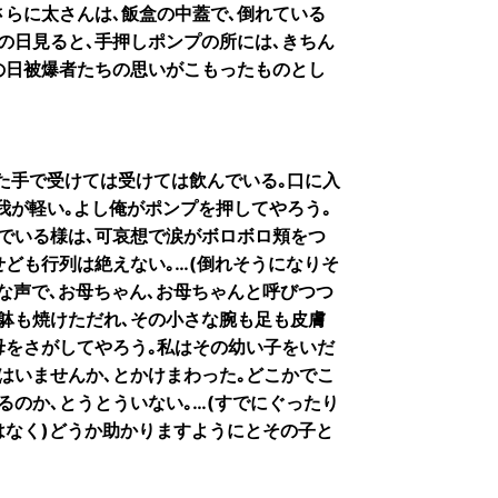
さらに太さんは､飯盒の中蓋で､倒れている
の日見ると､手押しポンプの所には､きちん
の日被爆者たちの思いがこもったものとし
た手で受けては受けては飲んでいる｡口に入
我が軽い｡よし俺がポンプを押してやろう｡
でいる様は､可哀想で涙がボロボロ頬をつ
せども行列は絶えない｡…(倒れそうになりそ
な声で､お母ちゃん､お母ちゃんと呼びつつ
躰も焼けただれ､その小さな腕も足も皮膚
母をさがしてやろう｡私はその幼い子をいだ
はいませんか､とかけまわった｡どこかでこ
るのか､とうとういない｡…(すでにぐったり
はなく)どうか助かりますようにとその子と