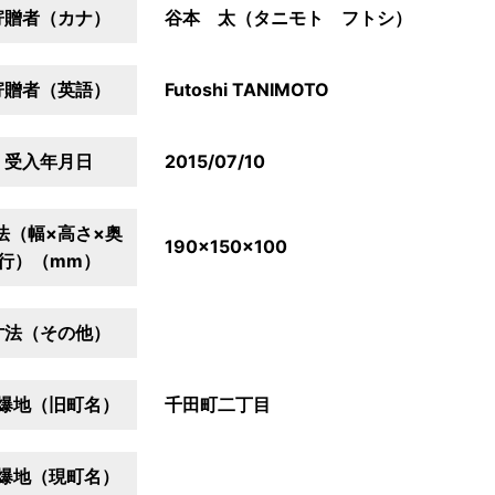
寄贈者（カナ）
谷本 太（タニモト フトシ）
寄贈者（英語）
Futoshi TANIMOTO
受入年月日
2015/07/10
法（幅×高さ×奥
190×150×100
行）（mm）
寸法（その他）
爆地（旧町名）
千田町二丁目
爆地（現町名）