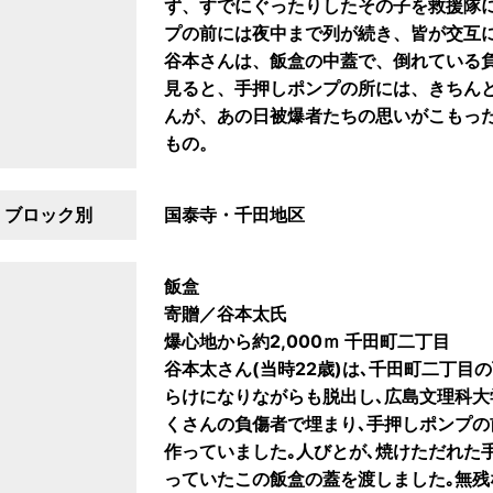
ず、すでにぐったりしたその子を救援隊
プの前には夜中まで列が続き、皆が交互
谷本さんは、飯盒の中蓋で、倒れている
見ると、手押しポンプの所には、きちん
んが、あの日被爆者たちの思いがこもっ
もの。
ブロック別
国泰寺・千田地区
飯盒
寄贈／谷本太氏
爆心地から約2,000ｍ 千田町二丁目
谷本太さん(当時22歳)は､千田町二丁目
らけになりながらも脱出し､広島文理科大
くさんの負傷者で埋まり､手押しポンプ
作っていました｡人びとが､焼けただれた
っていたこの飯盒の蓋を渡しました｡無