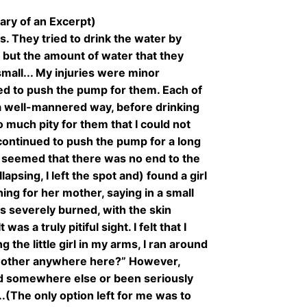
ry of an Excerpt)
s. They tried to drink the water by
, but the amount of water that they
mall... My injuries were minor
ed to push the pump for them. Each of
n a well-mannered way, before drinking
so much pity for them that I could not
 continued to push the pump for a long
 it seemed that there was no end to the
lapsing, I left the spot and) found a girl
ing for her mother, saying in a small
 severely burned, with the skin
was a truly pitiful sight. I felt that I
 the little girl in my arms, I ran around
r mother anywhere here?” However,
d somewhere else or been seriously
...(The only option left for me was to