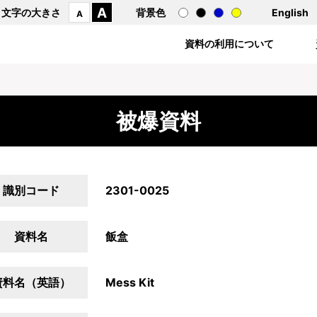
A
文字の大きさ
背景色
English
A
資料の利用について
被爆資料
識別コード
2301-0025
資料名
飯盒
資料名（英語）
Mess Kit