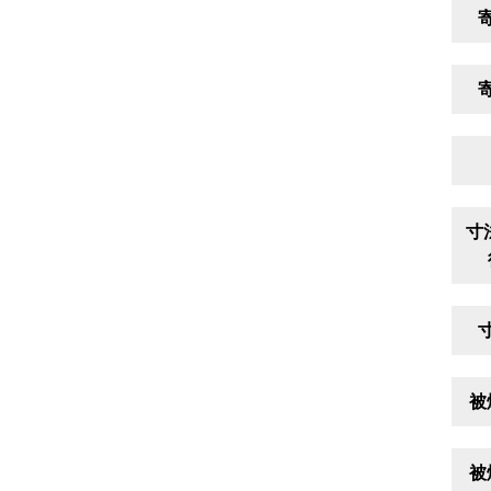
寸
被
被