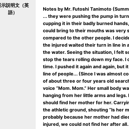
展示説明文（英
Notes by Mr. Futoshi Tanimoto (Summa
語）
... they were pushing the pump in turn
cupping it in their badly burned hands
could bring to their mouths was very s
compared to the other people. I decid
the injured waited their turn in line i
the water. Seeing the situation, I felt 
stop the tears rolling down my face. I
time. I pushed it again and again, but
line of people... (Since I was almost col
of about three or four years old search
voice “Mom. Mom.” Her small body was
hanging from her little arms and legs. It 
should find her mother for her. Carrying
the athletic ground, shouting “Is he
probably because her mother had die
injured, we could not find her after all