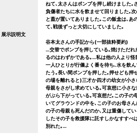
ねて､太さんはポンプを押し続けました｡
負傷者たちに水を飲ませて回りました｡次
と蓋が置いてありました｡この飯盒は､あ
て､戦後ずっと大切にしていました｡
展示説明文
谷本太さんの手記から(一部抜粋要約)
…交替でポンプを押している｡焼けただれ
るのはわずかである｡…私は他の人より怪
一人ひとりが行儀よく番を待ち､水を飲ん
たう｡長い間ポンプを押した｡押せども押
の場を離れると)三才か四才の幼女が小さ
母親をさがし求めている｡可哀想に小さな
がぶら下がっている｡可哀想だ｡この子の
いてグラウンドの中を､この子のお母さん
の子の母親も死んだのか､又は重傷してい
したその子を救援隊に託すしかなすすべ
別れた｡…