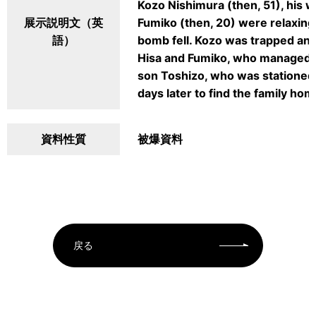
Kozo Nishimura (then, 51), his w
展示説明文（英
Fumiko (then, 20) were relaxing 
語）
bomb fell. Kozo was trapped and
Hisa and Fumiko, who managed to
son Toshizo, who was stationed o
days later to find the family ho
資料性質
被爆資料
戻る