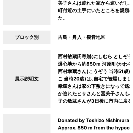
美子さんは崩れた家から這いだし
町付近の土手にいたところを親類に
た。
ブロック別
吉島・舟入・観音地区
西村敏蔵氏寄贈(にしむら としぞう
爆心地から約850ｍ 河原町(かわら
西村幸蔵さん(こうぞう 当時51歳)
展示説明文
こ 当時20歳)は､自宅で被爆しま
幸蔵さんは家の下敷きになって逃れ
か逃れたヒサさんと冨美子さんも､
子の敏蔵さんが3日後に市内に戻る
Donated by Toshizo Nishimura
Approx. 850 m from the hypoc