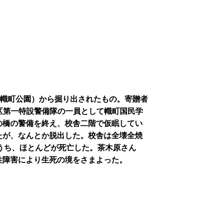
跡(現幟町公園）から掘り出されたもの。寄贈者
地区第一特設警備隊の一員として幟町国民学
の橋の警備を終え、校舎二階で仮眠してい
たが、なんとか脱出した。校舎は全壊全焼
のうち、ほとんどが死亡した。茶木原さん
性障害により生死の境をさまよった。