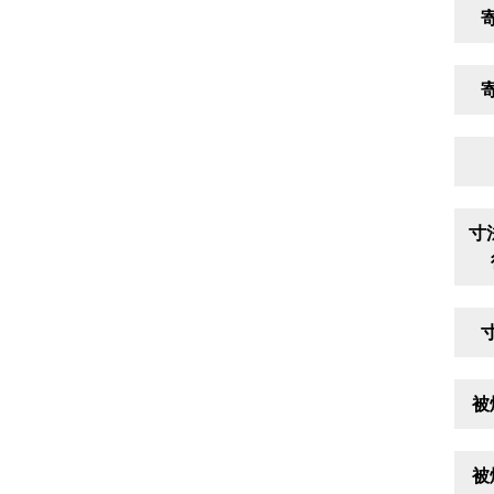
寸
被
被