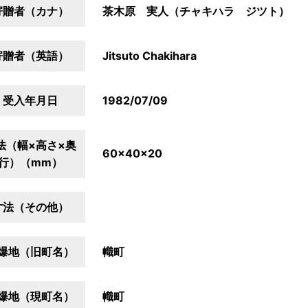
寄贈者（カナ）
茶木原 実人（チャキハラ ジツト）
寄贈者（英語）
Jitsuto Chakihara
受入年月日
1982/07/09
法（幅×高さ×奥
60×40×20
行）（mm）
寸法（その他）
爆地（旧町名）
幟町
爆地（現町名）
幟町