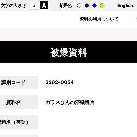
A
文字の大きさ
背景色
English
A
資料の利用について
被爆資料
識別コード
2202-0054
資料名
ガラスびんの溶融塊片
資料名（英語）