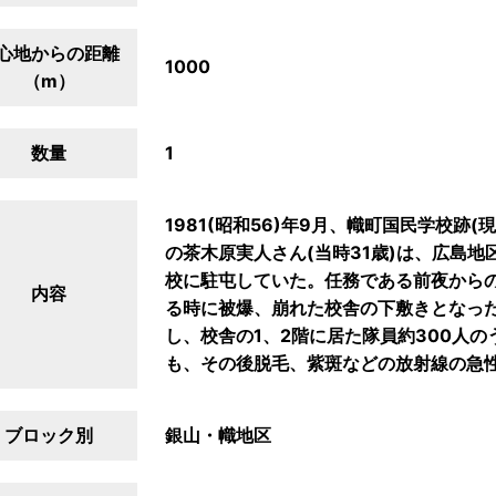
心地からの距離
1000
（m）
数量
1
1981(昭和56)年9月、幟町国民学校
の茶木原実人さん(当時31歳)は、広島
校に駐屯していた。任務である前夜から
内容
る時に被爆、崩れた校舎の下敷きとなっ
し、校舎の1、2階に居た隊員約300人
も、その後脱毛、紫斑などの放射線の急
ブロック別
銀山・幟地区