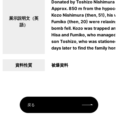
Donated by Toshizo Nishimura
Approx. 850 m from the hypoc
Kozo Nishimura (then, 51), his w
展示説明文（英
Fumiko (then, 20) were relaxing 
語）
bomb fell. Kozo was trapped and
Hisa and Fumiko, who managed to
son Toshizo, who was stationed o
days later to find the family ho
資料性質
被爆資料
戻る