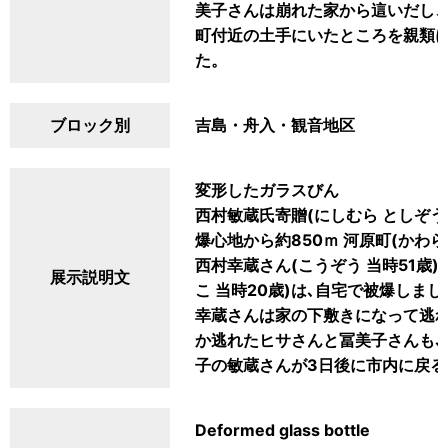
美子さんは崩れた家から這いだし
町付近の土手にいたところを親類に
た。
ブロック別
吉島・舟入・観音地区
変形したガラスびん
西村敏蔵氏寄贈(にしむら としぞう
爆心地から約850ｍ 河原町(かわら
西村幸蔵さん(こうぞう 当時51歳)
展示説明文
こ 当時20歳)は､自宅で被爆しま
幸蔵さんは家の下敷きになって逃れ
か逃れたヒサさんと冨美子さんも､
子の敏蔵さんが3日後に市内に戻る
Deformed glass bottle