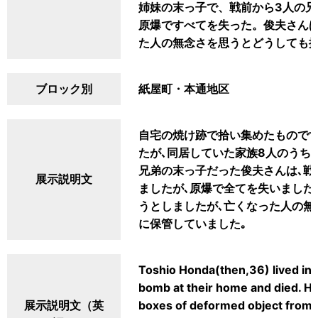
姉妹の末っ子で、戦前から3人の
原爆ですべてを失った。俊夫さん
た人の無念さを思うとどうしても
ブロック別
紙屋町・本通地区
自宅の焼け跡で拾い集めたものです
たが､同居していた家族8人のうち
兄弟の末っ子だった俊夫さんは､戦
展示説明文
ましたが､原爆で全てを失いました
うとしましたが､亡くなった人の無
に保管していました｡
Toshio Honda(then,36) lived in a
bomb at their home and died. Ha
展示説明文（英
boxes of deformed object from t