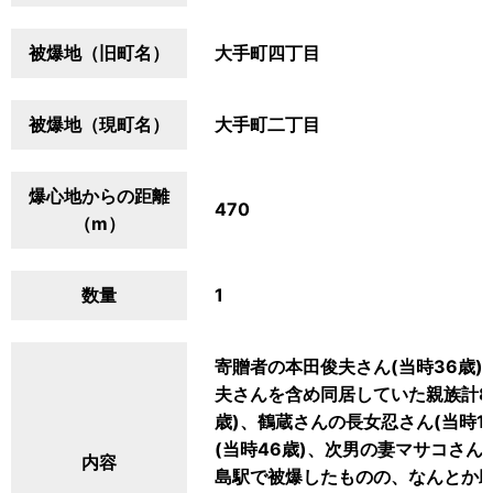
被爆地（旧町名）
大手町四丁目
被爆地（現町名）
大手町二丁目
爆心地からの距離
470
（m）
数量
1
寄贈者の本田俊夫さん(当時36歳
夫さんを含め同居していた親族計8
歳)、鶴蔵さんの長女忍さん(当時1
(当時46歳)、次男の妻マサコさん
内容
島駅で被爆したものの、なんとか