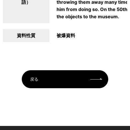
語）
throwing them away many times,
him from doing so. On the 50th 
the objects to the museum.
資料性質
被爆資料
戻る