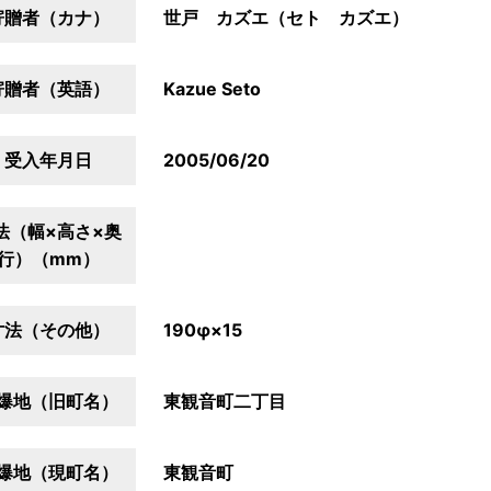
寄贈者（カナ）
世戸 カズエ（セト カズエ）
寄贈者（英語）
Kazue Seto
受入年月日
2005/06/20
法（幅×高さ×奥
行）（mm）
寸法（その他）
190φ×15
爆地（旧町名）
東観音町二丁目
爆地（現町名）
東観音町