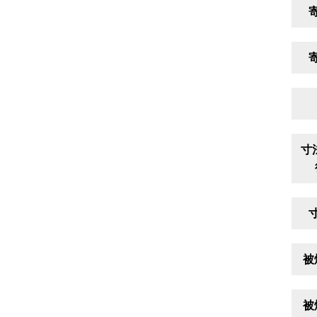
寸
被
被