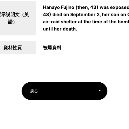
Hanayo Fujino (then, 43) was exposed
展示説明文（英
48) died on September 2, her son on O
語）
air-raid shelter at the time of the bo
until her death.
資料性質
被爆資料
戻る