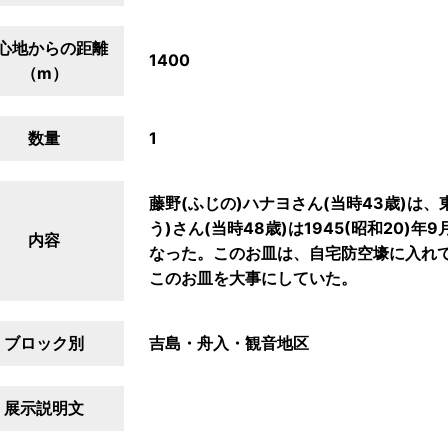
心地からの距離
1400
（m）
数量
1
藤野(ふじの)ハナヨさん(当時43歳)は
う)さん(当時48歳)は1945(昭和20)
内容
なった。このお皿は、自宅防空壕に入れ
このお皿を大事にしていた。
ブロック別
吉島・舟入・観音地区
展示説明文