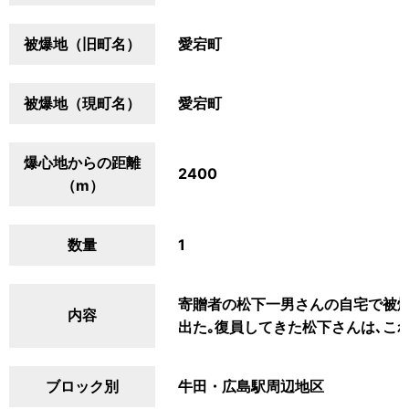
被爆地（旧町名）
愛宕町
被爆地（現町名）
愛宕町
爆心地からの距離
2400
（m）
数量
1
寄贈者の松下一男さんの自宅で被爆
内容
出た｡復員してきた松下さんは､こ
ブロック別
牛田・広島駅周辺地区