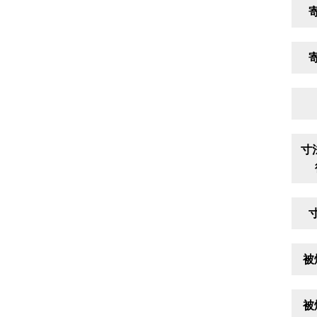
寸
被
被