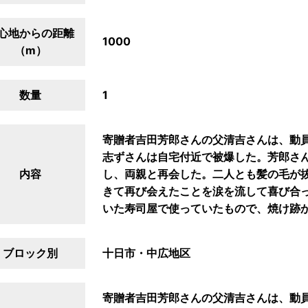
心地からの距離
1000
（m）
数量
1
寄贈者吉田芳郎さんの父清吉さんは、動
志ずさんは自宅付近で被爆した。芳郎さんは
内容
し、両親と再会した。二人とも髪の毛が
きて再び会えたことを涙を流して喜び合
いた寿司屋で使っていたもので、焼け跡
ブロック別
十日市・中広地区
寄贈者吉田芳郎さんの父清吉さんは、動