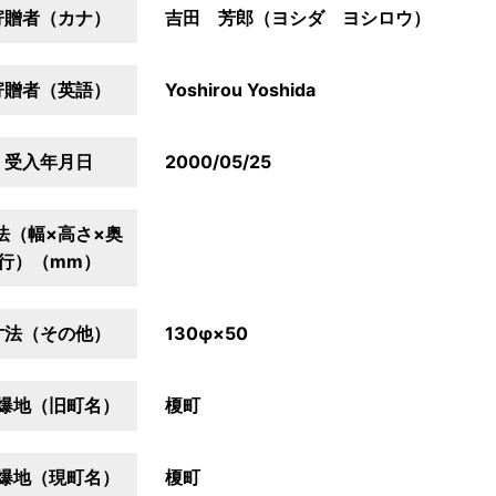
寄贈者（カナ）
吉田 芳郎（ヨシダ ヨシロウ）
寄贈者（英語）
Yoshirou Yoshida
受入年月日
2000/05/25
法（幅×高さ×奥
行）（mm）
寸法（その他）
130φ×50
爆地（旧町名）
榎町
爆地（現町名）
榎町