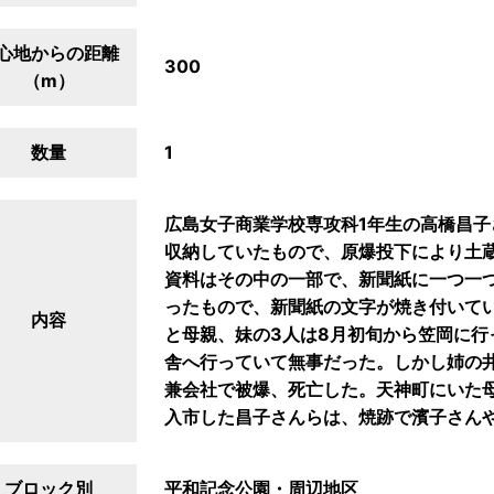
心地からの距離
300
（m）
数量
1
広島女子商業学校専攻科1年生の高橋昌子
収納していたもので、原爆投下により土
資料はその中の一部で、新聞紙に一つ一
ったもので、新聞紙の文字が焼き付いて
内容
と母親、妹の3人は8月初旬から笠岡に行
舎へ行っていて無事だった。しかし姉の井
兼会社で被爆、死亡した。天神町にいた
入市した昌子さんらは、焼跡で濱子さんや
ブロック別
平和記念公園・周辺地区