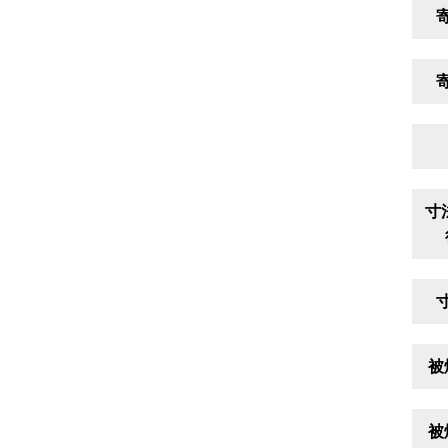
寸
被
被