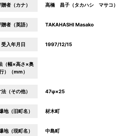
寄贈者（カナ）
高橋 昌子（タカハシ マサコ）
寄贈者（英語）
TAKAHASHI Masako
受入年月日
1997/12/15
法（幅×高さ×奥
行）（mm）
寸法（その他）
47φ×25
爆地（旧町名）
材木町
爆地（現町名）
中島町