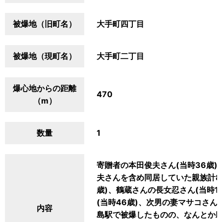
被爆地（旧町名）
大手町四丁目
被爆地（現町名）
大手町二丁目
爆心地からの距離
470
（m）
数量
1
寄贈者の本田俊夫さん(当時36歳
夫さんを含め同居していた親族計8
歳)、鶴蔵さんの長女忍さん(当時1
(当時46歳)、次男の妻マサコさん
内容
島駅で被爆したものの、なんとか