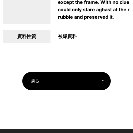
except the frame. With no clues
could only stare aghast at the ru
rubble and preserved it.
資料性質
被爆資料
戻る