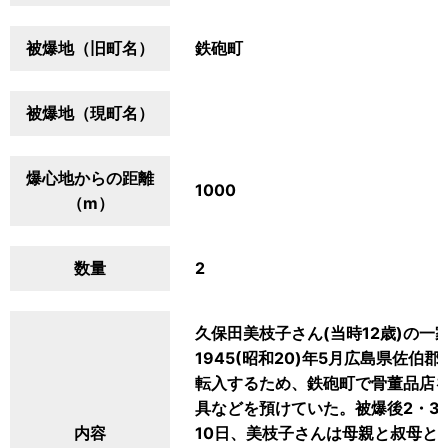
被爆地（旧町名）
鉄砲町
被爆地（現町名）
爆心地からの距離
1000
（m）
数量
2
久保田美枝子さん(当時12歳)の
1945(昭和20)年5月広島県佐
転入するため、鉄砲町で骨董品店
具などを預けていた。被爆後2・3
内容
10日、美枝子さんは母親と叔母と