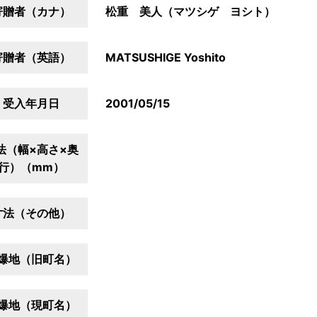
寄贈者（カナ）
松重 美人（マツシゲ ヨシト）
寄贈者（英語）
MATSUSHIGE Yoshito
受入年月日
2001/05/15
法（幅×高さ×奥
行）（mm）
寸法（その他）
爆地（旧町名）
爆地（現町名）