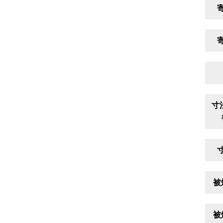
寸
被
被