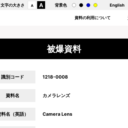
A
文字の大きさ
背景色
English
A
資料の利用について
被爆資料
識別コード
1218-0008
資料名
カメラレンズ
資料名（英語）
Camera Lens