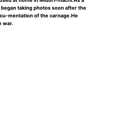
sed at home in Midori-machi.As a
egan taking photos soon after the
docu-mentation of the carnage.He
e war.