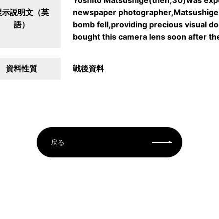
Yoshito Matsushige(then,30)was expo
展示説明文（英
newspaper photographer,Matsushige b
語）
bomb fell,providing precious visual 
bought this camera lens soon after th
資料性質
戦後資料
戻る