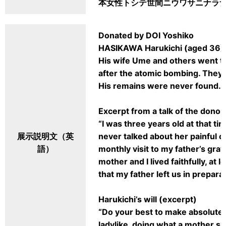
本女性トシテ世間ニウワサニナラ
Donated by DOI Yoshiko
HASIKAWA Harukichi (aged 36) 
His wife Ume and others went to
after the atomic bombing. They d
His remains were never found.
Excerpt from a talk of the donor
“I was three years old at that t
展示説明文（英
never talked about her painful 
語）
monthly visit to my father’s gra
mother and I lived faithfully, at 
that my father left us in preparat
Harukichi’s will (excerpt)
“Do your best to make absolutel
ladylike, doing what a mother s