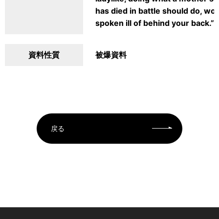
has died in battle should do, w
spoken ill of behind your back.”
資料性質
被爆資料
戻る