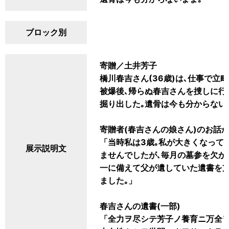
ブロック別
寄贈／土井芳子
橋川春吉さん(36歳)は､仕事で立
被爆後､帰らぬ春吉さんを捜しに行
掘り出した｡遺骨は今も分からない
寄贈者(春吉さんの娘さん)のお話
「当時私は3歳｡私が大きくなって
展示説明文
ませんでしたが､毎月の墓参を欠か
一に備えて父が遺していた遺書を支
ました｡」
春吉さんの遺書(一部)
「全力ヲ尽シテ芳子ノ養育ニ万全