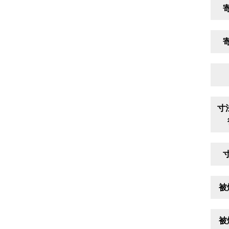
寸
被
被