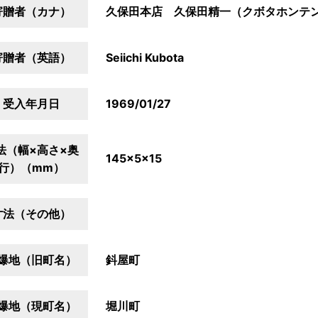
寄贈者（カナ）
久保田本店 久保田精一（クボタホンテ
寄贈者（英語）
Seiichi Kubota
受入年月日
1969/01/27
法（幅×高さ×奥
145×5×15
行）（mm）
寸法（その他）
爆地（旧町名）
鈄屋町
爆地（現町名）
堀川町