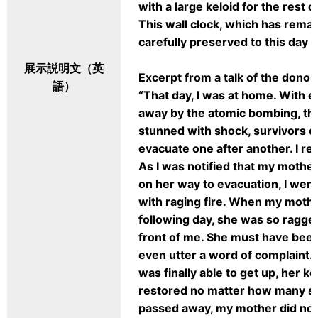
with a large keloid for the rest of
This wall clock, which has rema
carefully preserved to this day o
展示説明文（英
Excerpt from a talk of the dono
語）
“That day, I was at home. With 
away by the atomic bombing, ther
stunned with shock, survivors c
evacuate one after another. I r
As I was notified that my mothe
on her way to evacuation, I went
with raging fire. When my moth
following day, she was so ragged
front of me. She must have been 
even utter a word of complaint. 
was finally able to get up, her k
restored no matter how many sur
passed away, my mother did not