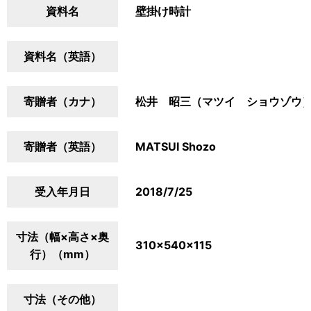
資料名
壁掛け時計
資料名（英語）
寄贈者（カナ）
松井 昭三（マツイ ショウゾウ
寄贈者（英語）
MATSUI Shozo
受入年月日
2018/7/25
寸法（幅×高さ×奥
310×540×115
行）（mm）
寸法（その他）