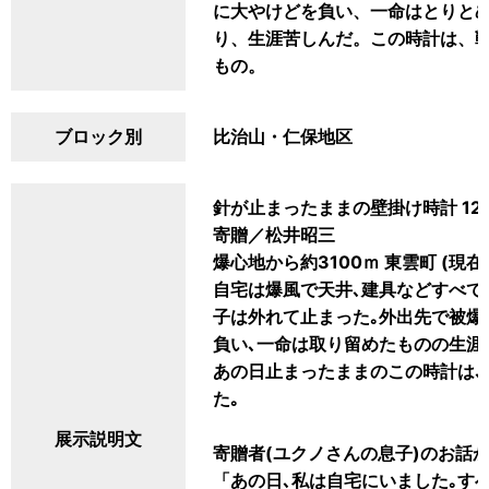
に大やけどを負い、一命はとりと
り、生涯苦しんだ。この時計は、
もの。
ブロック別
比治山・仁保地区
針が止まったままの壁掛け時計 125
寄贈／松井昭三
爆心地から約3100ｍ 東雲町 (現
自宅は爆風で天井､建具などすべて
子は外れて止まった｡外出先で被爆
負い､一命は取り留めたものの生涯
あの日止まったままのこの時計は､
た｡
展示説明文
寄贈者(ユクノさんの息子)のお話
「あの日､私は自宅にいました｡す