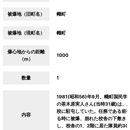
被爆地（旧町名）
幟町
被爆地（現町名）
幟町
爆心地からの距離
1000
（m）
数量
1
1981(昭和56)年9月、幟町国
の茶木原実人さん(当時31歳)は
校に駐屯していた。任務である前
内容
る時に被爆、崩れた校舎の下敷き
し、校舎の1、2階に居た隊員約3