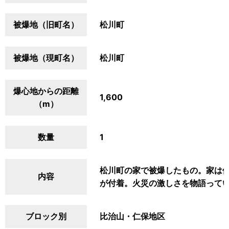
被爆地（旧町名）
松川町
被爆地（現町名）
松川町
爆心地からの距離
1,600
（m）
数量
1
松川町の家で被爆したもの。家は
内容
が付着。火災の激しさを物語って
ブロック別
比治山・仁保地区