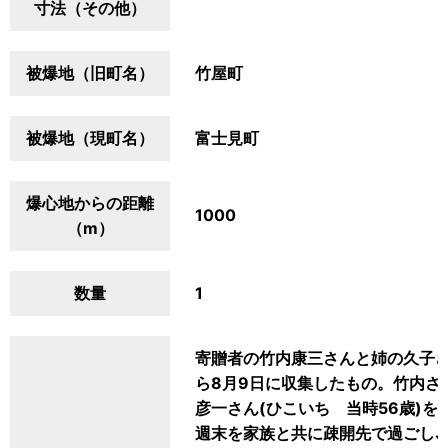
寸法（その他）
被爆地（旧町名）
竹屋町
被爆地（現町名）
富士見町
爆心地からの距離
1000
（m）
数量
1
寄贈者の竹内康三さんと姉の久子さ
ら8月9日に収集したもの。竹内さ
彦一さん(ひこいち 当時56歳)を
週末を家族と共に疎開先で過ごし､