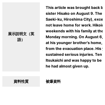
This article was brought back b
sister Hisako on August 9. The T
Saeki-ku, Hiroshima City), excep
not leave home for work. Hikoic
weekends with his family at the
展示説明文（英
Monday morning. On August 6, 
語）
at his younger brother's home, 
from the evacuation place. His y
sustained serious injuries. Ten 
Itsukaichi and was happy to be 
he had almost given up.
資料性質
被爆資料