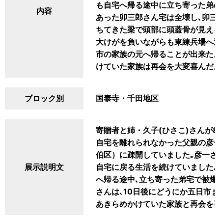
も自宅へ帰る途中に立ち寄った弟の
内容
あった卯三郎さん宅は全壊し､卯三
ちてきた梁で頭部に頭蓋骨が見える
大けがを負いながらも東練兵場へ逃
市の家族の元へ帰ることが出来た
けていた家族は再会を大変喜んだ
ブロック別
国泰寺・千田地区
寄贈者と姉・久子(ひさこ)さんが
自宅を離れられなかった父親の彦一
伯区）に疎開していました｡彦一さ
展示説明文
自宅に戻る生活を続けていました｡
へ帰る途中､立ち寄った弟宅で被爆
さんは､10日後にどうにか五日市
あきらめかけていた家族と再会を喜