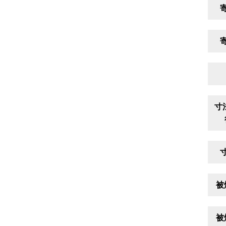
寸
被
被