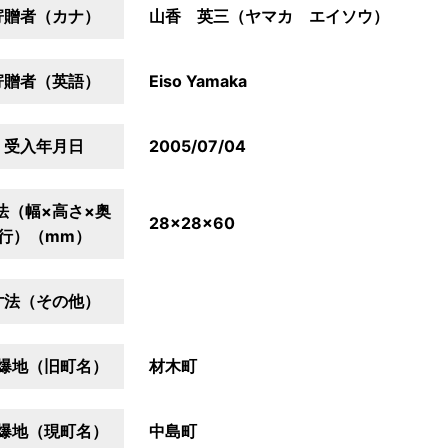
寄贈者（カナ）
山香 英三（ヤマカ エイソウ）
寄贈者（英語）
Eiso Yamaka
受入年月日
2005/07/04
法（幅×高さ×奥
28×28×60
行）（mm）
寸法（その他）
爆地（旧町名）
材木町
爆地（現町名）
中島町