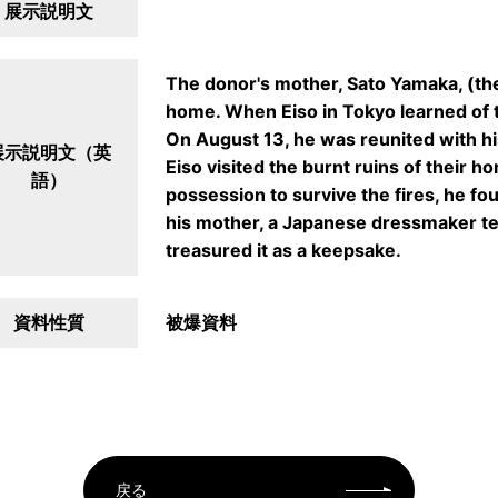
展示説明文
The donor's mother, Sato Yamaka, (the
home. When Eiso in Tokyo learned of 
On August 13, he was reunited with hi
展示説明文（英
Eiso visited the burnt ruins of their ho
語）
possession to survive the fires, he fo
his mother, a Japanese dressmaker tea
treasured it as a keepsake.
資料性質
被爆資料
戻る