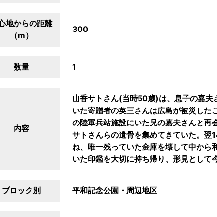
心地からの距離
300
（m）
数量
1
山香サトさん(当時50歳)は、息子の嘉
いた寄贈者の英三さんは広島が被災したこ
の陸軍兵站施設にいた兄の嘉夫さんと再
内容
サトさんらの遺骨を集めてきていた。翌1
ね、唯一残っていた金庫を壊して中から
いた印鑑を大切に持ち帰り、形見として
ブロック別
平和記念公園・周辺地区