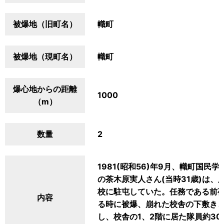
被爆地（旧町名）
幟町
被爆地（現町名）
幟町
爆心地からの距離
1000
（m）
数量
2
1981(昭和56)年9月、幟町国
の茶木原実人さん(当時31歳)は
校に駐屯していた。任務である前
内容
る時に被爆、崩れた校舎の下敷き
し、校舎の1、2階に居た隊員約3