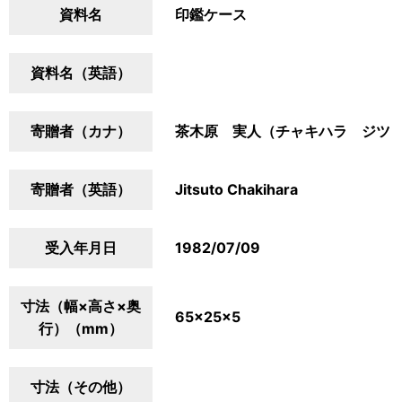
資料名
印鑑ケース
資料名（英語）
寄贈者（カナ）
茶木原 実人（チャキハラ ジツ
寄贈者（英語）
Jitsuto Chakihara
受入年月日
1982/07/09
寸法（幅×高さ×奥
65×25×5
行）（mm）
寸法（その他）