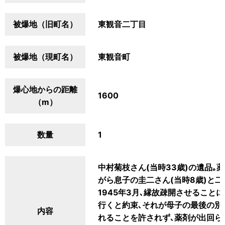
被爆地（旧町名）
東観音二丁目
被爆地（現町名）
東観音町
爆心地からの距離
1600
（m）
数量
1
中村菊枝さん(当時33歳)の遺品｡
がら息子の圭二さん(当時8歳)と
1945年3月､縁故疎開させること
行くと約束､それが母子の最後の別
内容
れることを許されず､薬剤が出回ら