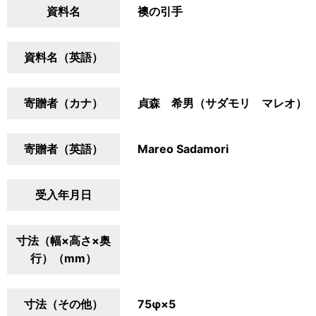
資料名
襖の引手
資料名（英語）
寄贈者（カナ）
貞森 希男（サダモリ マレオ）
寄贈者（英語）
Mareo Sadamori
受入年月日
寸法（幅×高さ×奥
行）（mm）
寸法（その他）
75φ×5