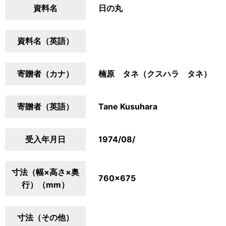
資料名
日の丸
資料名（英語）
寄贈者（カナ）
楠原 タネ（クスハラ タネ）
寄贈者（英語）
Tane Kusuhara
受入年月日
1974/08/
寸法（幅×高さ×奥
760×675
行）（mm）
寸法（その他）