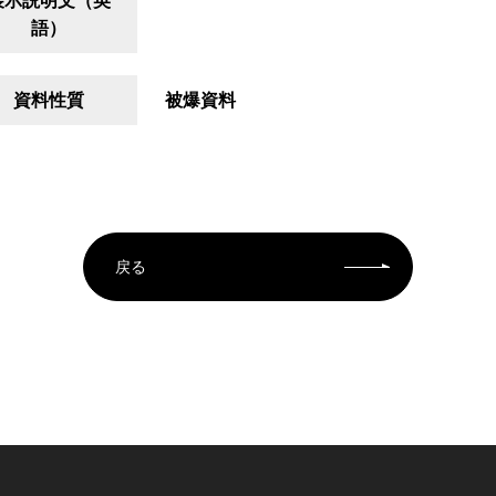
展示説明文（英
語）
資料性質
被爆資料
戻る