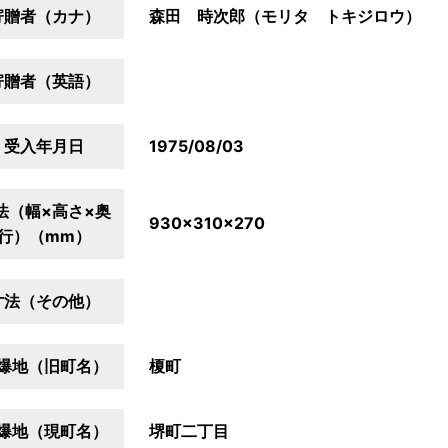
寄贈者（カナ）
森田 時次郎（モリタ トキジロウ）
寄贈者（英語）
受入年月日
1975/08/03
法（幅×高さ×奥
930×310×270
行）（mm）
寸法（その他）
爆地（旧町名）
榎町
爆地（現町名）
堺町二丁目