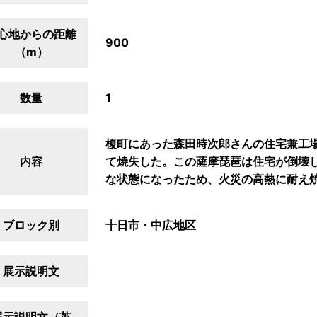
心地からの距離
900
（m）
数量
1
榎町にあった森田時次郎さんの住宅兼工
内容
て焼失した。この薩摩琵琶は住宅が倒壊
な状態になったため、火災の高熱に耐え
ブロック別
十日市・中広地区
展示説明文