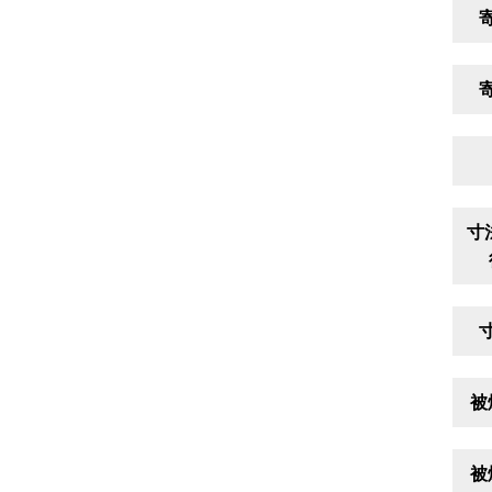
寸
被
被