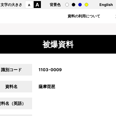
A
文字の大きさ
背景色
English
A
資料の利用について
被爆資料
識別コード
1103-0009
資料名
薩摩琵琶
資料名（英語）