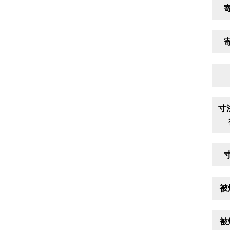
寸
被
被