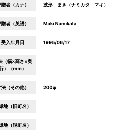
寄贈者（カナ）
波形 まき（ナミカタ マキ）
寄贈者（英語）
Maki Namikata
受入年月日
1995/06/17
法（幅×高さ×奥
行）（mm）
寸法（その他）
200φ
爆地（旧町名）
爆地（現町名）