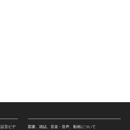
者証言ビデ
図書、雑誌、音楽・音声、動画について