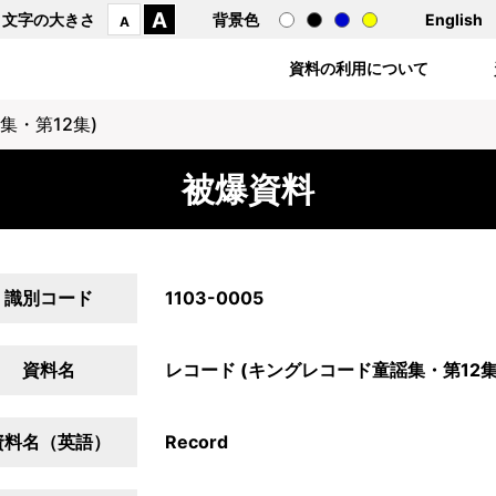
A
文字の大きさ
背景色
English
A
資料の利用について
集・第12集)
被爆資料
識別コード
1103-0005
資料名
レコード (キングレコード童謡集・第12集
資料名（英語）
Record