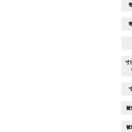
寸
被
被