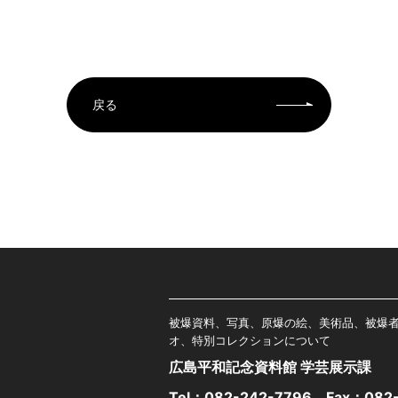
戻る
被爆資料、写真、原爆の絵、美術品、被爆
オ、特別コレクションについて
広島平和記念資料館 学芸展示課
Tel：
082-242-7796
Fax：082-