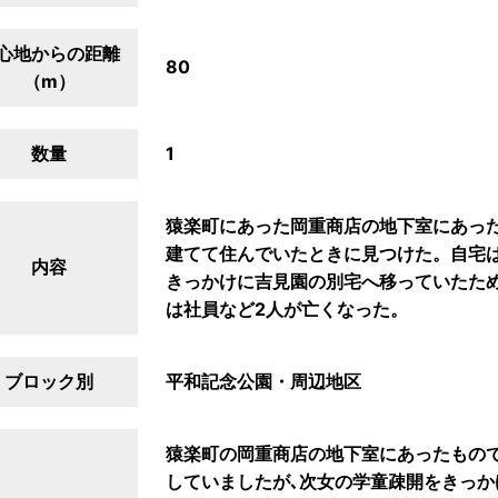
心地からの距離
80
（m）
数量
1
猿楽町にあった岡重商店の地下室にあっ
建てて住んでいたときに見つけた。自宅
内容
きっかけに吉見園の別宅へ移っていたた
は社員など2人が亡くなった。
ブロック別
平和記念公園・周辺地区
猿楽町の岡重商店の地下室にあったもの
していましたが､次女の学童疎開をきっか