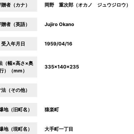
寄贈者（カナ）
岡野 重次郎（オカノ ジュウジロウ）
寄贈者（英語）
Jujiro Okano
受入年月日
1959/04/16
法（幅×高さ×奥
335×140×235
行）（mm）
寸法（その他）
爆地（旧町名）
猿楽町
爆地（現町名）
大手町一丁目