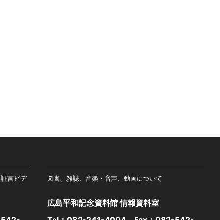
者証言ビデ
図書、雑誌、音楽・音声、動画について
広島平和記念資料館 情報資料室
542-
Tel：
082-241-4004
Fax：082-542-