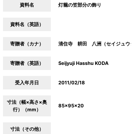
資料名
灯籠の笠部分の飾り
資料名（英語）
寄贈者（カナ）
清住寺 耕田 八洲（セイジュウ
寄贈者（英語）
Seijyuji Hasshu KODA
受入年月日
2011/02/18
寸法（幅×高さ×奥
85×95×20
行）（mm）
寸法（その他）